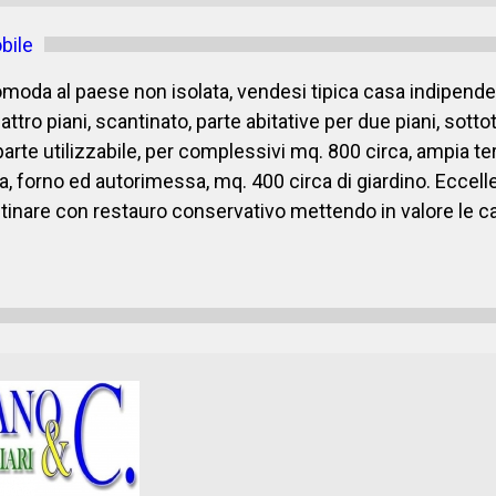
bile
omoda al paese non isolata, vendesi tipica casa indipend
ttro piani, scantinato, parte abitative per due piani, sotto
arte utilizzabile, per complessivi mq. 800 circa, ampia te
aia, forno ed autorimessa, mq. 400 circa di giardino. Eccel
stinare con restauro conservativo mettendo in valore le ca