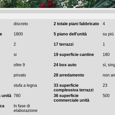
discreto
2 totale piani fabbricato
4
e
1800
5 piano dell'unità
su più l
2
17 terrazzi
1
si
19 superficie cantine
180
oltre 9
24 box auto
sì, sin
privato
28 arredamento
non ar
stufa a legna
33 superficie
23
complessiva terrazzi
a unità
780
36 superficie
500
commerciale unità
ica
In fase di
elaborazione