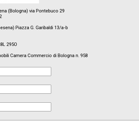
ena (Bologna) via Pontebuco 29
2
Cesena) Piazza G. Garibaldi 13/a-b
28L 295O
Immobili Camera Commercio di Bologna n. 958