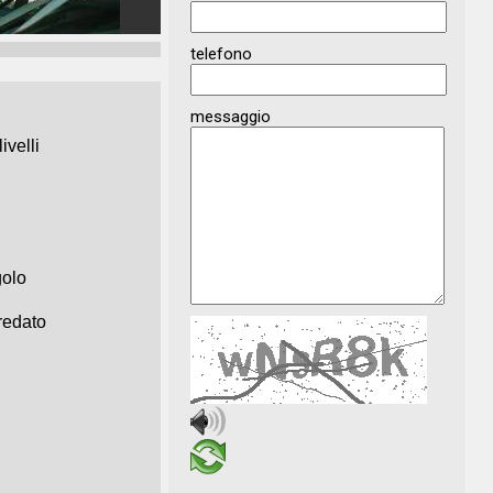
telefono
messaggio
ivelli
golo
redato