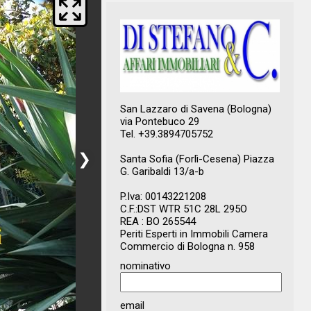
San Lazzaro di Savena (Bologna)
via Pontebuco 29
Tel. +39.3894705752
❯
Santa Sofia (Forlì-Cesena) Piazza
G. Garibaldi 13/a-b
P.Iva: 00143221208
C.F.:DST WTR 51C 28L 295O
REA : BO 265544
Periti Esperti in Immobili Camera
Commercio di Bologna n. 958
nominativo
email