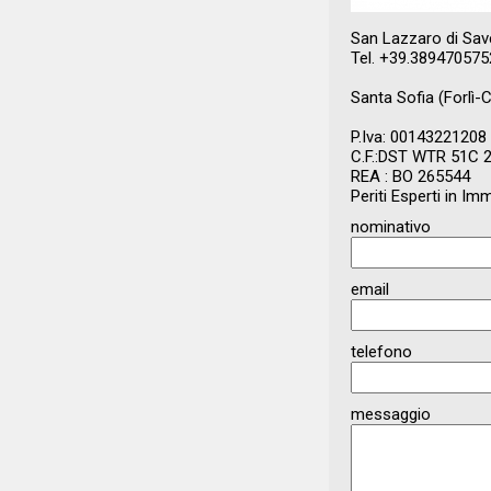
San Lazzaro di Sav
Tel. +39.389470575
Santa Sofia (Forlì-
P.Iva: 00143221208
C.F.:DST WTR 51C 
REA : BO 265544
Periti Esperti in 
nominativo
email
telefono
messaggio