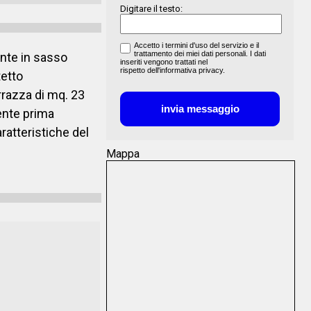
Digitare il testo:
Accetto i termini d'uso del servizio e il
trattamento dei miei
dati personali
. I dati
ente in sasso
inseriti vengono trattati nel
rispetto
dell'informativa privacy.
tetto
rrazza di mq. 23
lente prima
ratteristiche del
Mappa