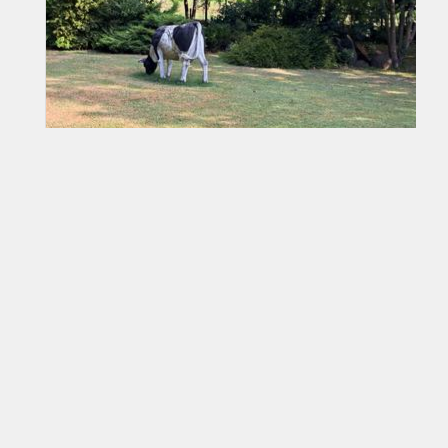
€ 60.000
Terreno agricolo in Vendita
Santa Sofia (FC)
Terreno in Vendita - Oasi di Tranquillità paradisiaca
dell'anima a Pochi Passi dal paese di Santa [...]
Vedi l'annuncio