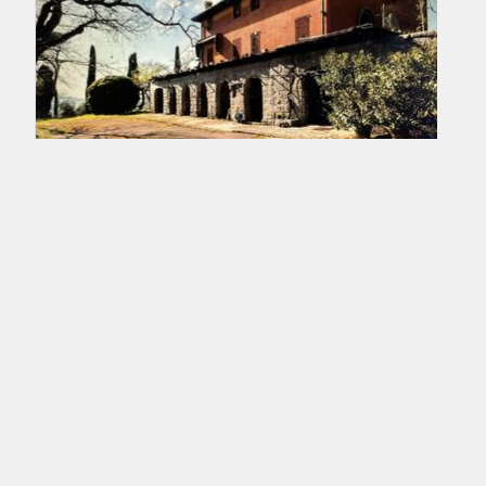
€ 2.500.000
SPLENDIDA VILLA STORICA in Vendita
San Lazzaro di Savena (BO)
Una vera gemma residenziale incastonata nel Parco
Regionale dei Gessi, sulle colline di San [...]
Vedi l'annuncio