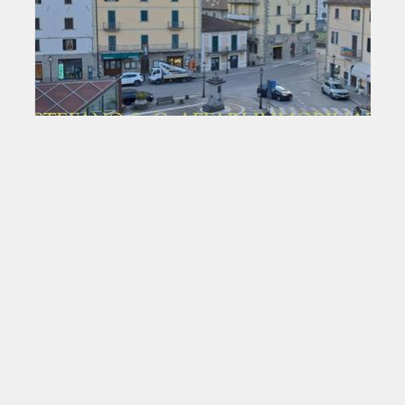
€ 69.000
APPARTAMENTO CENTRO in Vendita
Santa Sofia (FC) Centralissimo
Santa Sofia (FC) centralissimo comodo a tutti i servizi,
appartamento storico in porzione di [...]
Vedi l'annuncio